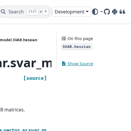
Search
+
Development
Ctrl
K
GitHub
PyPI
DOI
On this page
_model.SVAR.hessian
SVAR.hessian
ar.svar_model.SVAR.h
Show Source
[source]
B matrices.
Next
a
a.vector_ar.svar_model.SVAR.information