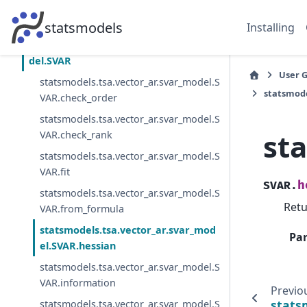
statsmodels.tsa.vector_ar.var_model.FEV
D
statsmodels
Installing
statsmodels.tsa.vector_ar.svar_mo
del.SVAR
User 
statsmodels.tsa.vector_ar.svar_model.S
statsmode
VAR.check_order
statsmodels.tsa.vector_ar.svar_model.S
st
VAR.check_rank
statsmodels.tsa.vector_ar.svar_model.S
VAR.fit
h
SVAR.
statsmodels.tsa.vector_ar.svar_model.S
Retu
VAR.from_formula
statsmodels.tsa.vector_ar.svar_mod
Pa
el.SVAR.hessian
statsmodels.tsa.vector_ar.svar_model.S
VAR.information
Previo
stats
statsmodels.tsa.vector_ar.svar_model.S