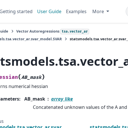
Getting started
User Guide
Examples
More
Guide
Vector Autoregressions
tsa.vector_ar
ls.tsa.vector_ar.svar_model.SVAR
statsmodels.tsa.vector_ar.svar
atsmodels.tsa.vector_
(
)
essian
AB_mask
rns numerical hessian
rameters
:
AB_mask
array_like
Concatenated unknown values of the A and 
us
models.tsa.vector_ar.svar_model.SVAR.from_formul
statsmodels.ts