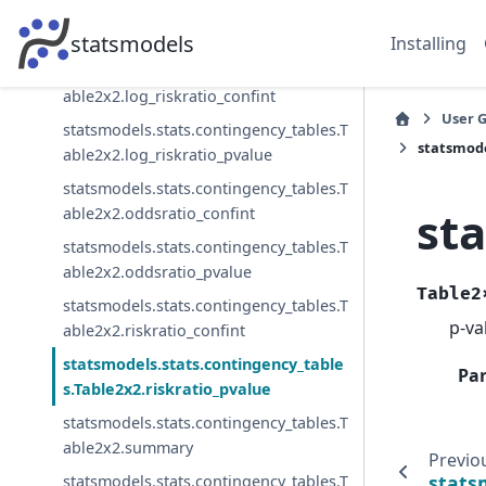
statsmodels.stats.contingency_tables.T
able2x2.log_oddsratio_pvalue
statsmodels
Installing
statsmodels.stats.contingency_tables.T
able2x2.log_riskratio_confint
User 
statsmodels.stats.contingency_tables.T
statsmode
able2x2.log_riskratio_pvalue
statsmodels.stats.contingency_tables.T
st
able2x2.oddsratio_confint
statsmodels.stats.contingency_tables.T
able2x2.oddsratio_pvalue
Table2
statsmodels.stats.contingency_tables.T
p-va
able2x2.riskratio_confint
statsmodels.stats.contingency_table
Pa
s.Table2x2.riskratio_pvalue
statsmodels.stats.contingency_tables.T
able2x2.summary
Previo
stats
statsmodels.stats.contingency_tables.T