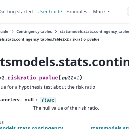
Getting started
User Guide
Examples
More
Guide
Contingency tables
statsmodels.stats.contingency_table
ls.stats.contingency_tables.Table2x2.riskratio_pvalue
atsmodels.stats.conti
(
)
riskratio_pvalue
x2.
null
=
1
lue for a hypothesis test about the risk ratio
rameters
:
null
float
The null value of the risk ratio.
us
models.stats.contingency_tables.Table2x2.riskratio
statsmodels.st