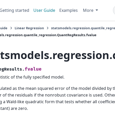
Getting started
User Guide
Examples
More
Guide
Linear Regression
statsmodels.regression.quantile_regr
ls.regression.quantile_regression.QuantRegResults.fvalue
atsmodels.regression.
fvalue
egResults.
atistic of the fully specified model.
ulated as the mean squared error of the model divided by
r of the residuals if the nonrobust covariance is used. Ot
g a Wald-like quadratic form that tests whether all coefficie
tant) are zero.