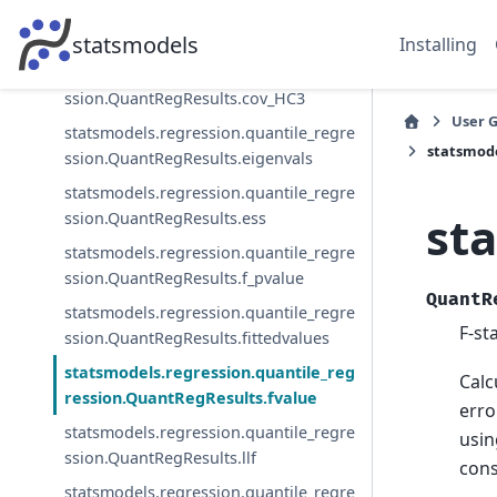
statsmodels.regression.quantile_regre
ssion.QuantRegResults.cov_HC2
statsmodels
Installing
statsmodels.regression.quantile_regre
ssion.QuantRegResults.cov_HC3
User 
statsmodels.regression.quantile_regre
statsmode
ssion.QuantRegResults.eigenvals
statsmodels.regression.quantile_regre
st
ssion.QuantRegResults.ess
statsmodels.regression.quantile_regre
ssion.QuantRegResults.f_pvalue
QuantR
statsmodels.regression.quantile_regre
F-st
ssion.QuantRegResults.fittedvalues
statsmodels.regression.quantile_reg
Calc
ression.QuantRegResults.fvalue
erro
statsmodels.regression.quantile_regre
usin
ssion.QuantRegResults.llf
cons
statsmodels.regression.quantile_regre