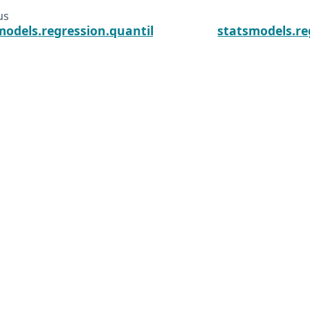
us
models.regression.quantile_regression.QuantRegRes
statsmodels.re