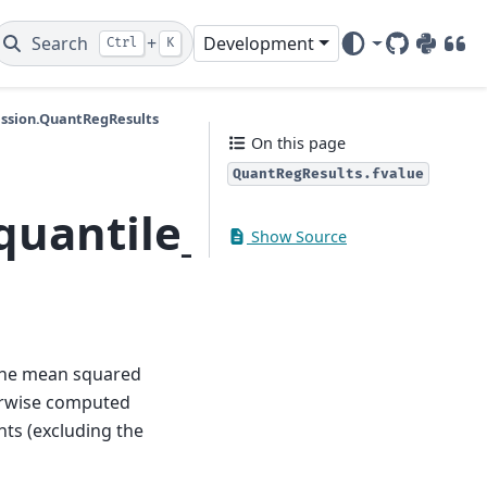
Search
+
Development
Ctrl
K
GitHub
PyPI
DOI
ession.QuantRegResults
On this page
QuantRegResults.fvalue
quantile_regression.
Show Source
 the mean squared
herwise computed
nts (excluding the