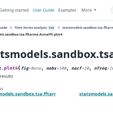
Getting started
User Guide
Examples
More
Guide
Time Series analysis
statsmodels.sandbox.tsa.ffta
tsa
ls.sandbox.tsa.fftarma.ArmaFft.plot4
atsmodels.sandbox.tsa
(
plot4
t.
fig
=
None
,
nobs
=
100
,
nacf
=
20
,
nfreq
=
1
 results
us
models.sandbox.tsa.fftarma.ArmaFft.periodogram
statsmodels.sa