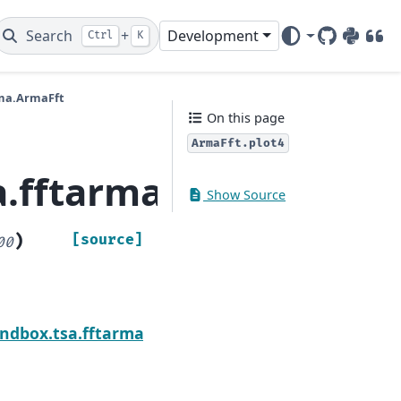
Search
+
Development
Ctrl
K
GitHub
PyPI
DOI
rma.ArmaFft
On this page
ArmaFft.plot4
.fftarma.ArmaFft.plo
Show Source
)
[source]
00
Next
ndbox.tsa.fftarma.ArmaFft.spd