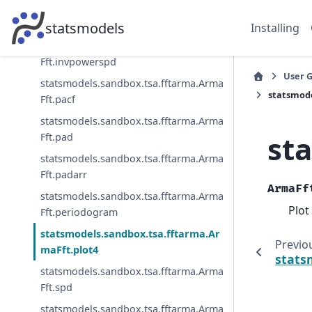
statsmodels.sandbox.tsa.fftarma.Arma
Fft.invertroots
statsmodels
Installing
statsmodels.sandbox.tsa.fftarma.Arma
Fft.invpowerspd
User 
statsmodels.sandbox.tsa.fftarma.Arma
statsmode
Fft.pacf
statsmodels.sandbox.tsa.fftarma.Arma
st
Fft.pad
statsmodels.sandbox.tsa.fftarma.Arma
Fft.padarr
ArmaFf
statsmodels.sandbox.tsa.fftarma.Arma
Plot
Fft.periodogram
statsmodels.sandbox.tsa.fftarma.Ar
Previo
maFft.plot4
stats
statsmodels.sandbox.tsa.fftarma.Arma
Fft.spd
statsmodels.sandbox.tsa.fftarma.Arma